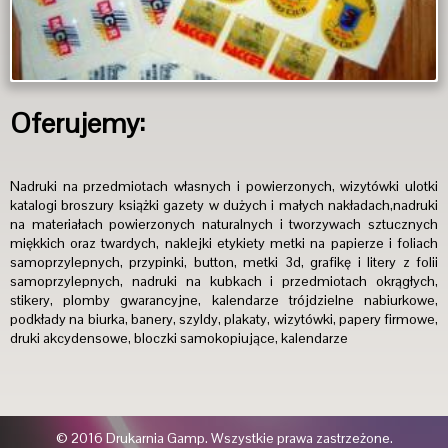
Oferujemy:
Nadruki na przedmiotach własnych i powierzonych, wizytówki ulotki
katalogi broszury książki gazety w dużych i małych nakładach,nadruki
na materiałach powierzonych naturalnych i tworzywach sztucznych
miękkich oraz twardych, naklejki etykiety metki na papierze i foliach
samoprzylepnych, przypinki, button, metki 3d, grafikę i litery z folii
samoprzylepnych, nadruki na kubkach i przedmiotach okrągłych,
stikery, plomby gwarancyjne, kalendarze trójdzielne nabiurkowe,
podkłady na biurka, banery, szyldy, plakaty, wizytówki, papery firmowe,
druki akcydensowe, bloczki samokopiujące, kalendarze
© 2016 Drukarnia Gamp. Wszystkie prawa zastrzeżone.