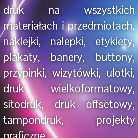
druk na wszystkich
materiałach i przedmiotach,
naklejki, nalepki, etykiety,
plakaty, banery, buttony,
przypinki, wizytówki, ulotki,
druk wielkoformatowy,
sitodruk, druk offsetowy,
tampondruk, projekty
graficzne.